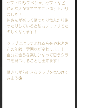
ゲストDJやスペシャルゲストなど、
色んな人が来ててすごい盛り上がり
ました！
皆さんが楽しく踊ったり飲んだり歌
ったりしていると私もノリノリでた
のしくなります！
クラブによって流れる音楽やお客さ
んの年齢、雰囲気が変わります！
自分に合うな楽しいなって思うクラ
ブを見つけることも出来ます！
働きながら好きなクラブを見つけて
みよう😘