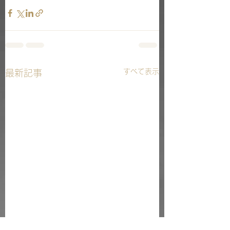
すべて表示
最新記事