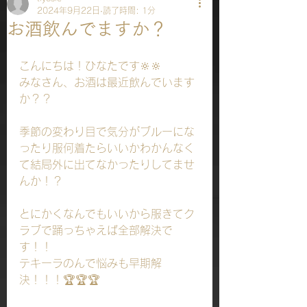
2024年9月22日
読了時間: 1分
お酒飲んでますか？
こんにちは！ひなたです🔆🔆
みなさん、お酒は最近飲んでいます
か？？
季節の変わり目で気分がブルーにな
ったり服何着たらいいかわかんなく
て結局外に出てなかったりしてませ
んか！？
とにかくなんでもいいから服きてク
ラブで踊っちゃえば全部解決で
す！！
テキーラのんで悩みも早期解
決！！！🏆🏆🏆