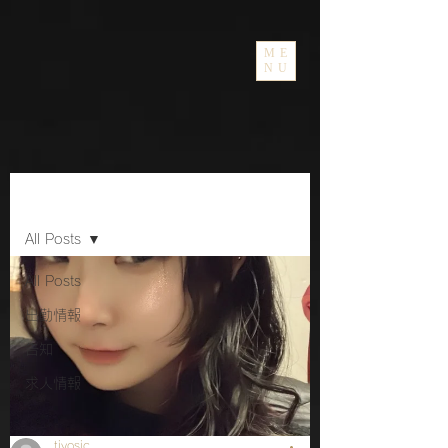
ME
NU
記事
All Posts
All Posts
出勤情報
告知
求人情報
tiyosic