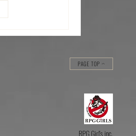
末🥳】るみ
PAGE TOP
RPG Girl's inc.​