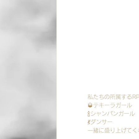
私たちの所属するRPG 
🥃テキーラガール
🍾シャンパンガール
💃ダンサー
一緒に盛り上げてく