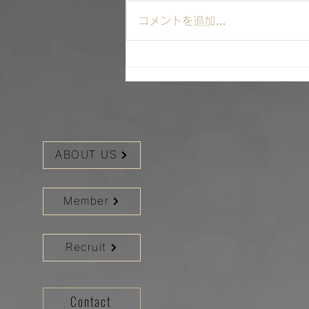
コメントを追加…
アルバイト大募集中
ABOUT US
Member
Recruit
Contact