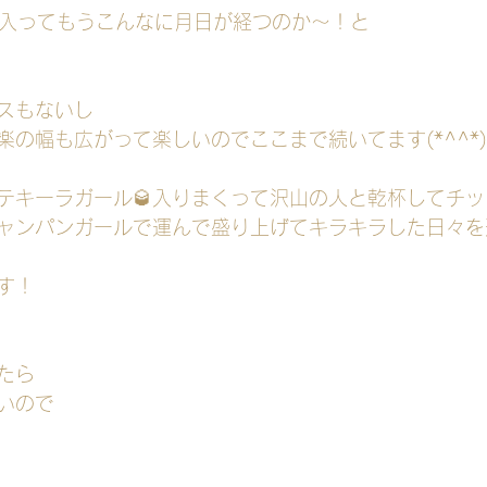
に入ってもうこんなに月日が経つのか～！と
スもないし
の幅も広がって楽しいのでここまで続いてます(*^^*)
テキーラガール🥃入りまくって沢山の人と乾杯してチ
ャンパンガールで運んで盛り上げてキラキラした日々を
す！
たら
いので