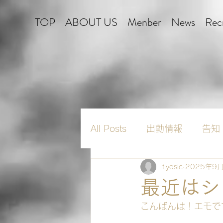
TOP
ABOUT US
Menber
News
Recr
All Posts
出勤情報
告知
tiyosic
2025年9
最近はシ
こんばんは！エモです