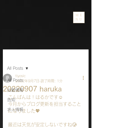
ME
NU
記事
All Posts
tiyosic
All Posts
2022年9月7日
読了時間: 1分
20220907 haruka
出勤情報
こんばんは！はるかです☺️
告知
今月からブログ更新を担当すること
求人情報
になりました💖
最近は天気が安定しないですね🥲