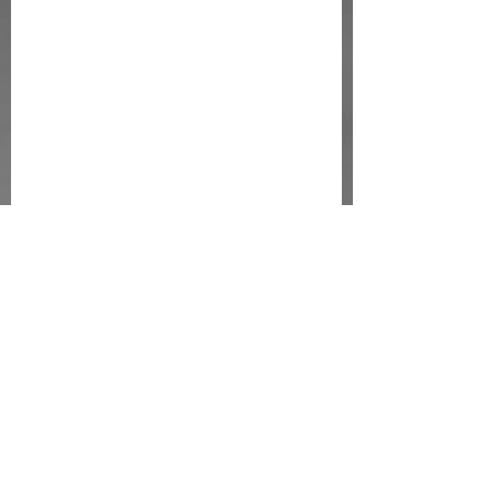
コメント
【年末🥳】るみ