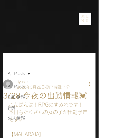
ME
NU
記事
All Posts
tiyosic
All Posts
2025年3月28日
読了時間: 1分
3/28 今夜の出勤情報💓
出勤情報
こんばんは！RPGのすみれです！
告知
本日もたくさんの女の子が出勤予定
求人情報
です✨
【MAHARAJA】