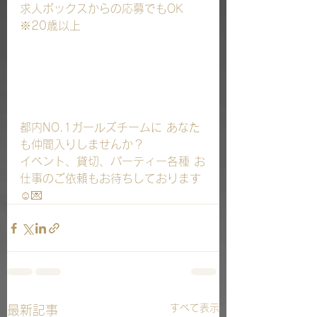
求人ボックスからの応募でもOK
※20歳以上
https://xn--
pckua2a7gp15o89zb.com/cmp/8
936-2800
都内NO.1ガールズチームに あなた
も仲間入りしませんか？
イベント、貸切、パーティー各種 お
仕事のご依頼もお待ちしております
☺️💌
すべて表示
最新記事