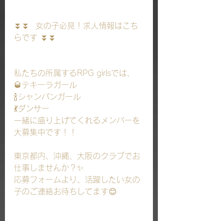
⏬⏬  女の子必見！求人情報はこち
らです ⏬⏬
私たちの所属するRPG girlsでは、
🥃テキーラガール
🍾シャンパンガール
💃ダンサー
一緒に盛り上げてくれるメンバーを
大募集中です！！
東京都内、沖縄、大阪のクラブでお
仕事しませんか？✨
応募フォームより、活躍したい女の
子のご連絡お待ちしてます😊