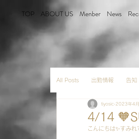
TOP
ABOUT US
Menber
News
Recr
All Posts
出勤情報
告知
tiyosic
2023年4
4/14 🧡
こんにちは✨すみれで