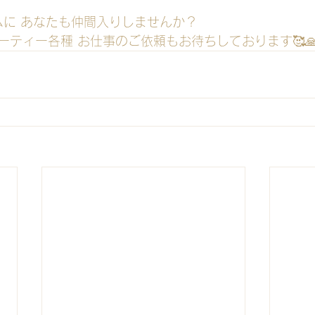
t/rpggirls/?via_work_page=475090
ムに あなたも仲間入りしませんか？
ーティー各種 お仕事のご依頼もお待ちしております🥰