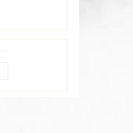
末🥳】るみ