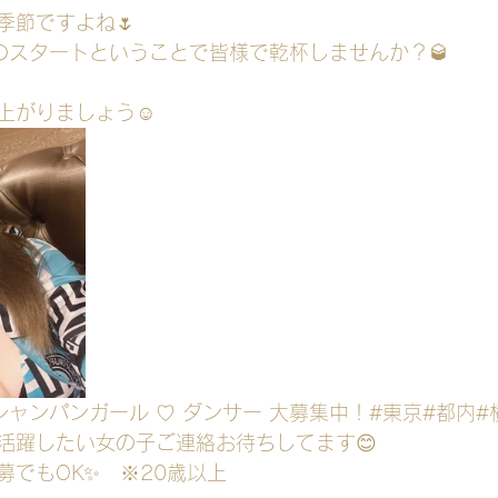
季節ですよね🌷
のスタートということで皆様で乾杯しませんか？🥃
上がりましょう☺️
 シャンパンガール ♡ ダンサー 大募集中！#東京#都内#
活躍したい女の子ご連絡お待ちしてます😊
募でもOK✨　※20歳以上