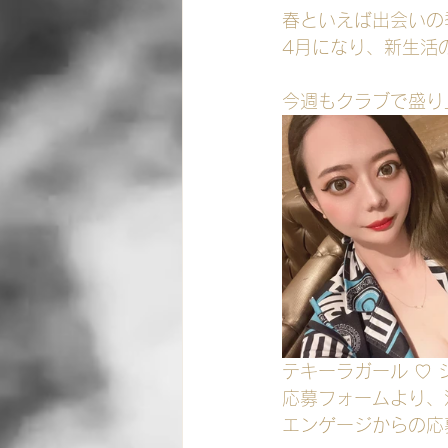
春といえば出会いの
4月になり、新生活
今週もクラブで盛り
テキーラガール ♡‪
応募フォームより、
エンゲージからの応