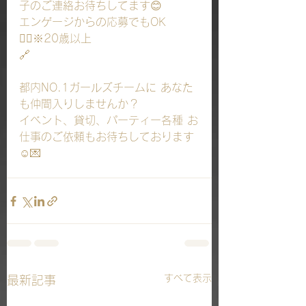
子のご連絡お待ちしてます😊
エンゲージからの応募でもOK
🙆‍♀️※20歳以上
🔗 
https://en-gage.net/rpggirls/?
via_work_page=475090
都内NO.1ガールズチームに あなた
も仲間入りしませんか？
イベント、貸切、パーティー各種 お
仕事のご依頼もお待ちしております
☺️💌
すべて表示
最新記事